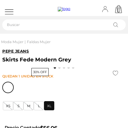
Buscar
Moda Mujer
Faldas Mujer
PEPE JEANS
Skirts Fede Modern Grey
30% OFF
QUEDAN
1
UNIDAD
EN STOCK
XS
S
M
L
XL
Precio Contado