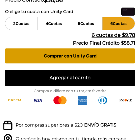
$
56
,
06
O elige tu cuota con Unity Card
2
Cuotas
4
Cuotas
5
Cuotas
6
Cuotas
6
cuotas de
$9,78
Precio Final Crédito
$58,71
Comprar con Unity Card
Agregar al carrito
Compra o difiere con tu tarjeta favorita
Por compras superiores a $20
ENVÍO GRATIS
O recógelo hoy mismo en tu
tienda más cercana