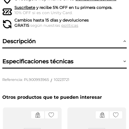
Suscríbete
y recibe 5% OFF en tu primera compra.
10% OFF si es con Unity Card.
Cambios hasta 15 días y devoluciones
GRATIS
según nuestras
políticas
Descripción
Especificaciones técnicas
Referencia
:
PL900993965
10223721
/
Otros productos que te pueden interesar