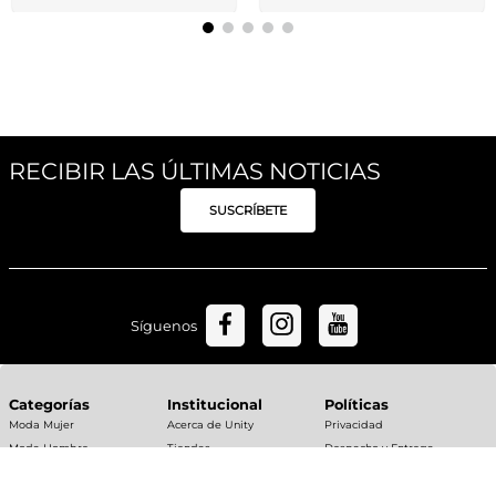
Toallas de Baño Rayas
150x70 Gris
$
19
,
99
Toallas de Bano Plano
2
$
9
,
99
cuotas de
Banda 140x70 Stone
$
19
,
99
2
$
9
,
99
cuotas de
RECIBIR LAS ÚLTIMAS NOTICIAS
SUSCRÍBETE