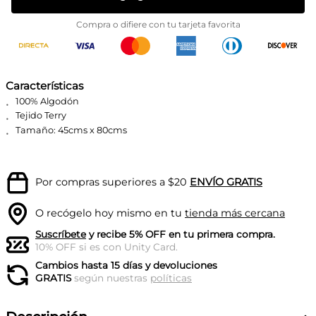
Compra o difiere con tu tarjeta favorita
Características
100% Algodón
Tejido Terry
Tamaño: 45cms x 80cms
Por compras superiores a $20
ENVÍO GRATIS
O recógelo hoy mismo en tu
tienda más cercana
Suscríbete
y recibe 5% OFF en tu primera compra.
10% OFF si es con Unity Card.
Cambios hasta 15 días y devoluciones
GRATIS
según nuestras
políticas