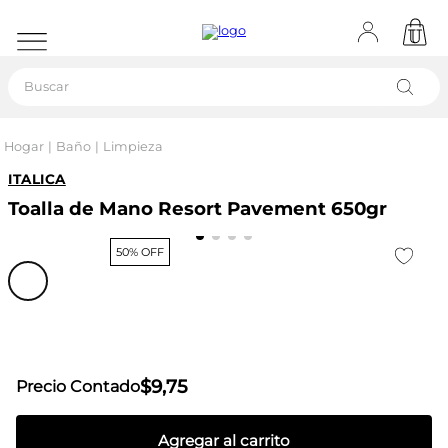
Buscar
Hogar
Baño
Limpieza
ITALICA
Toalla de Mano Resort Pavement 650gr
50% OFF
$
9
,
75
Precio Contado
Agregar al carrito