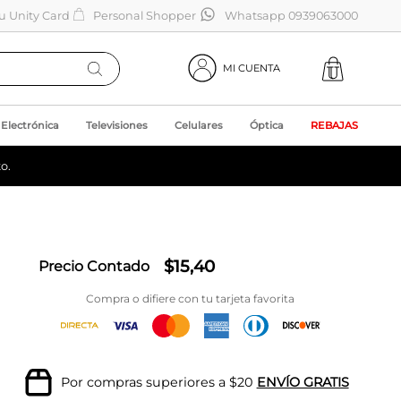
tu Unity Card
Personal Shopper
Whatsapp 0939063000
MI CUENTA
Electrónica
Televisiones
Celulares
Óptica
REBAJAS
o.
$
15
,
40
Precio Contado
Compra o difiere con tu tarjeta favorita
Por compras superiores a $20
ENVÍO GRATIS