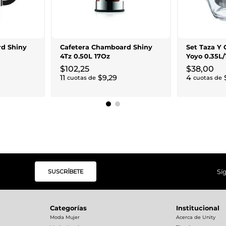
d Shiny
Cafetera Chamboard Shiny
Set Taza Y 
4Tz 0.50L 17Oz
Yoyo 0.35L/
$
102
,
25
$
38
,
00
11
$
9
,
29
4
cuotas de
cuotas de
SUSCRÍBETE
Sí
Categorías
Institucional
Moda Mujer
Acerca de Unity