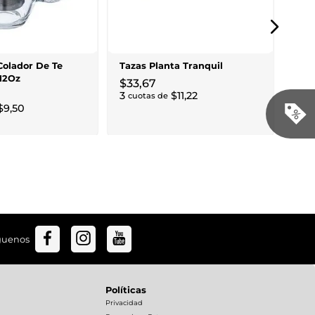
Fren
$
9
10
c
Colador De Te
Tazas Planta Tranquil
12Oz
$
33
,
67
3
$
11
,
22
cuotas de
$
9
,
50
guenos
Políticas
Privacidad