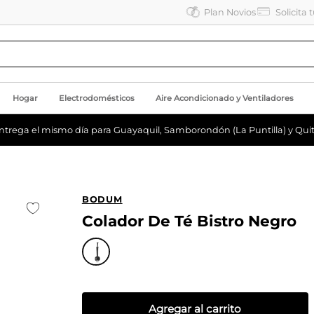
Plan Novios
Solicita 
Hogar
Electrodomésticos
Aire Acondicionado y Ventiladores
ntrega el mismo día para Guayaquil, Samborondón (La Puntilla) y Quit
BODUM
Colador De Té Bistro Negro
Agregar al carrito