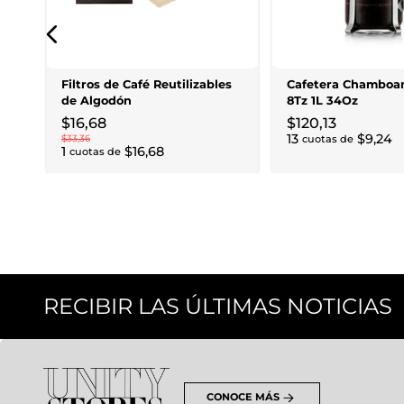
Filtros de Café Reutilizables
Cafetera Chamboar
de Algodón
8Tz 1L 34Oz
$
16
,
68
$
120
,
13
13
$
9
,
24
$
33
,
36
cuotas de
1
$
16
,
68
cuotas de
RECIBIR LAS ÚLTIMAS NOTICIAS
CONOCE MÁS