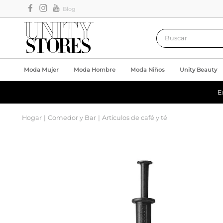
Blog
Buscar
Moda Mujer
Moda Hombre
Moda Niños
Unity Beauty
E
Hogar
Comedor y Bar
Artículos de café y té