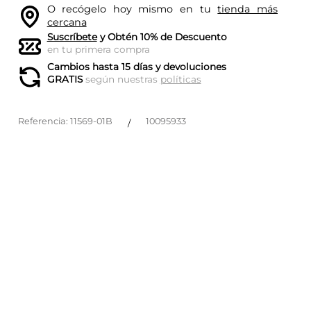
O recógelo hoy mismo en tu
tienda más
cercana
Suscríbete
y Obtén 10% de Descuento
en tu primera compra
Cambios hasta 15 días y devoluciones
GRATIS
según nuestras
políticas
Referencia
:
11569-01B
10095933
/