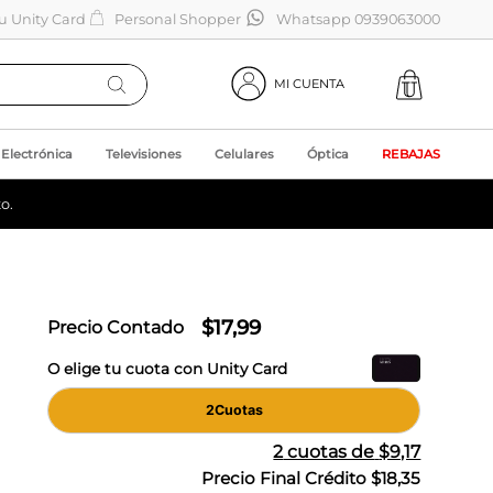
tu Unity Card
Personal Shopper
Whatsapp 0939063000
MI CUENTA
Electrónica
Televisiones
Celulares
Óptica
REBAJAS
o.
$
17
,
99
Precio Contado
O elige tu cuota con Unity Card
2
Cuotas
2
cuotas de
$9,17
Precio Final Crédito
$18,35