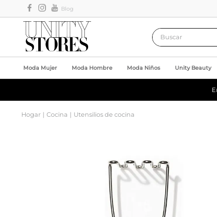
Blog
Buscar
Moda Mujer
Moda Hombre
Moda Niños
Unity Beauty
E
Hogar
Cocina
Utensilios de cocina