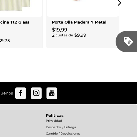
Elev
$
57
$
96
,
5
ocina Tt2 Glass
Porta Olla Madera Y Metal
6
cu
$
19
,
99
2
$
9
,
99
cuotas de
$
9
,
75
guenos
Políticas
Privacidad
Despacho y Entrega
Cambio / Devoluciones