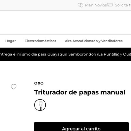
Plan Novios
Solicita 
Hogar
Electrodomésticos
Aire Acondicionado y Ventiladores
ntrega el mismo día para Guayaquil, Samborondón (La Puntilla) y Quit
OXO
Triturador de papas manual
Agregar al carrito