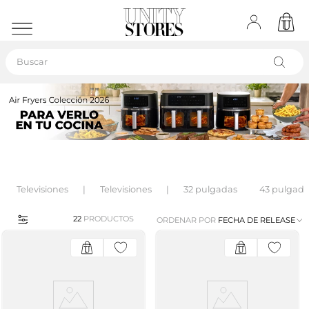
Buscar
Televisiones
Televisiones
32 pulgadas
43 pulgada
22
PRODUCTOS
ORDENAR POR
FECHA DE RELEASE