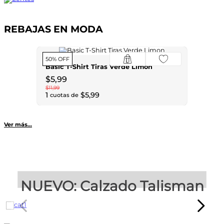
REBAJAS EN MODA
50% OFF
Basic T-Shirt Tiras Verde Limon
$
5
,
99
$
11
,
99
1
$
5
,
99
cuotas de
Ver más...
NUEVO: Calzado Talisman