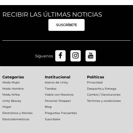
RECIBIR LAS ÚLTIMAS NOTICIAS
SUSCRÍBETE
Síguenos
Categorías
Institucional
Políticas
Moda Mujer
Acerca de Unity
Privacidad
Moda Hombre
Tiendas
Despacho y Entrega
Moda Niños
Hable con Nosotros
Cambio / Devoluciones
Unity Beauty
Personal Shopper
Términos y condiciones
Hogar
Blog
Electrónica y Móviles
Preguntas Frecuentes
Electrodomésticos
Suscríbete