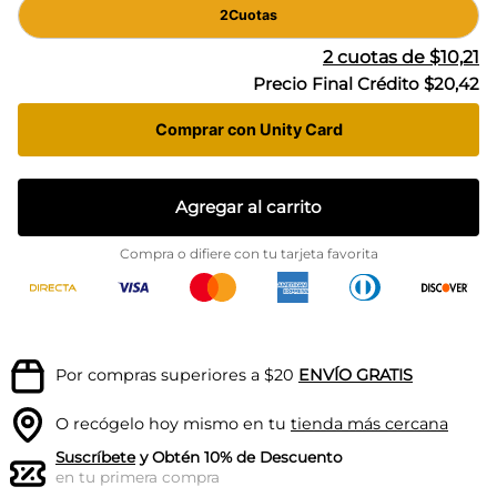
2
Cuotas
2
cuotas de
$10,21
Precio Final Crédito
$20,42
Comprar con Unity Card
Agregar al carrito
Compra o difiere con tu tarjeta favorita
Por compras superiores a $20
ENVÍO GRATIS
O recógelo hoy mismo en tu
tienda más cercana
Suscríbete
y Obtén 10% de Descuento
en tu primera compra