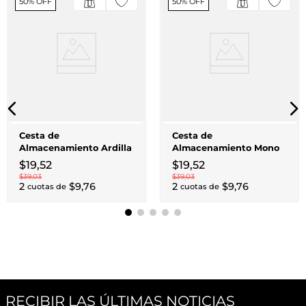
50% OFF
50% OFF
Cesta de
Cesta de
Almacenamiento Ardilla
Almacenamiento Mono
Vino
Amarillo
$
19
,
52
$
19
,
52
$
39
,
03
$
39
,
03
2
$
9
,
76
2
$
9
,
76
cuotas de
cuotas de
RECIBIR LAS ÚLTIMAS NOTICIAS