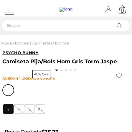
Buscar
Moda Hombre
Camisetas Hombre
PSYCHO BUNNY
Camiseta Pija/Bols Hom Gris Torm Jaspe
40% OFF
QUEDAN
1
UNIDAD
EN STOCK
S
M
L
XL
Precio Contado