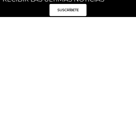
SUSCRÍBETE
Síguenos
Categorías
Institucional
Políticas
Moda Mujer
Acerca de Unity
Privacidad
Moda Hombre
Tiendas
Despacho y Entrega
Moda Niños
Hable con Nosotros
Cambio / Devoluciones
Unity Beauty
Personal Shopper
Términos y condiciones
Hogar
Blog
Electrónica y Móviles
Preguntas Frecuentes
Electrodomésticos
Suscríbete
Formas de Pago