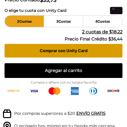
$
35
,
73
O elige tu cuota con Unity Card
2
Cuotas
3
Cuotas
4
Cuotas
2
cuotas de
$18,22
Precio Final Crédito
$36,44
Comprar con Unity Card
Agregar al carrito
Compra o difiere con tu tarjeta favorita
Por compras superiores a $20
ENVÍO GRATIS
O recógelo hoy mismo en tu
tienda más cercana