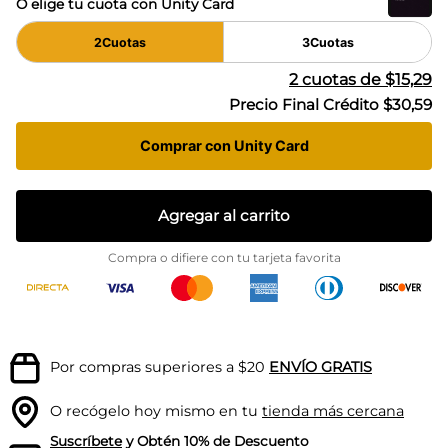
O elige tu cuota con Unity Card
2
Cuotas
3
Cuotas
2
cuotas de
$15,29
Precio Final Crédito
$30,59
Comprar con Unity Card
Agregar al carrito
Compra o difiere con tu tarjeta favorita
Por compras superiores a $20
ENVÍO GRATIS
O recógelo hoy mismo en tu
tienda más cercana
Suscríbete
y Obtén 10% de Descuento