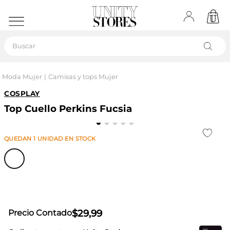
Buscar
Moda Mujer
Camisas y tops Mujer
COSPLAY
Top Cuello Perkins Fucsia
QUEDAN
1
UNIDAD
EN STOCK
$
29
,
99
Precio Contado