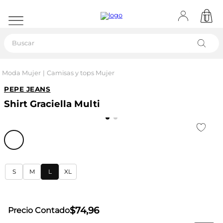
Buscar
Moda Mujer
Camisas y tops Mujer
PEPE JEANS
Shirt Graciella Multi
S
M
L
XL
$
74
,
96
Precio Contado