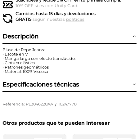
Suscríbete
y recibe 5% OFF en tu primera compra.
10% OFF si es con Unity Card.
Cambios hasta 15 días y devoluciones
GRATIS
según nuestras
políticas
Descripción
Blusa de Pepe Jeans:
• Escote en V
• Manga larga con efecto translúcido.
• Cintura elástica
• Patrones geométricos
• Material: 100% Viscoso
Especificaciones técnicas
Referencia
:
PL3046220AA
10247778
/
Otros productos que te pueden interesar