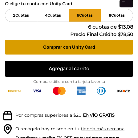
O elige tu cuota con Unity Card
2
Cuotas
4
Cuotas
6
Cuotas
8
Cuotas
6
cuotas de
$13,08
Precio Final Crédito
$78,50
Comprar con Unity Card
Agregar al carrito
Compra o difiere con tu tarjeta favorita
Por compras superiores a $20
ENVÍO GRATIS
O recógelo hoy mismo en tu
tienda más cercana