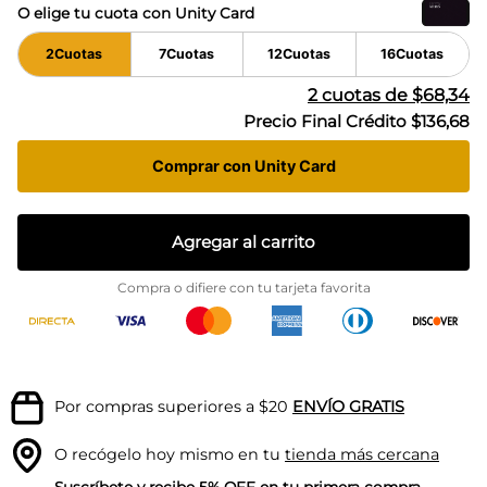
O elige tu cuota con Unity Card
2
Cuotas
7
Cuotas
12
Cuotas
16
Cuotas
2
cuotas de
$68,34
Precio Final Crédito
$136,68
Comprar con Unity Card
Agregar al carrito
Compra o difiere con tu tarjeta favorita
Por compras superiores a $20
ENVÍO GRATIS
O recógelo hoy mismo en tu
tienda más cercana