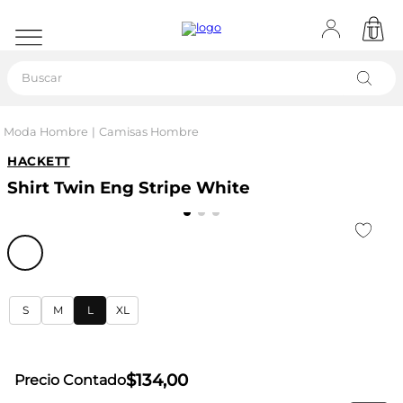
Buscar
Moda Hombre
Camisas Hombre
HACKETT
Shirt Twin Eng Stripe White
S
M
L
XL
$
134
,
00
Precio Contado