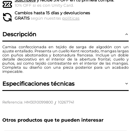
Suscríbete
y recibe 5% OFF en tu primera compra.
10% OFF si es con Unity Card.
Cambios hasta 15 días y devoluciones
GRATIS
según nuestras
políticas
Descripción
Camisa confeccionada en tejido de sarga de algodón con un
ajuste entallado. Presenta un cuello Kent recortado, mangas largas
con puños abotonados y botonadura francesa. Incluye un doble
detalle decorativo en el interior de la abertura frontal, cuello y
puños, así como tejido contrastante en el interior de las mangas.
Completa su diseño con una pieza posterior para un acabado
impecable.
Especificaciones técnicas
Referencia
:
HM3010099800
10267741
/
Otros productos que te pueden interesar