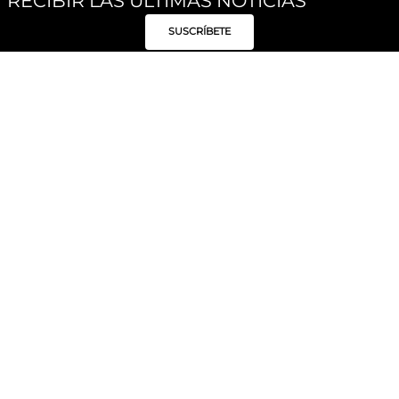
RECIBIR LAS ÚLTIMAS NOTICIAS
SUSCRÍBETE
Síguenos
Categorías
Institucional
Políticas
Moda Mujer
Acerca de Unity
Privacidad
Moda Hombre
Tiendas
Despacho y Entrega
Moda Niños
Hable con Nosotros
Cambio / Devoluciones
Unity Beauty
Personal Shopper
Términos y condiciones
Hogar
Blog
Electrónica y Móviles
Preguntas Frecuentes
Electrodomésticos
Suscríbete
Formas de Pago