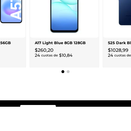
256GB
A17 Light Blue 8GB 128GB
S25 Dark B
$
260
,
20
$
1028
,
99
24
$
10
,
84
24
cuotas de
cuotas de
SUSCRÍBETE
Sí