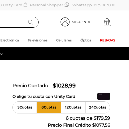
tu Unity Card
Personal Shopper
Whatsapp 0939063000
MI CUENTA
Electrónica
Televisiones
Celulares
Óptica
REBAJAS
o.
$
1028
,
99
Precio Contado
O elige tu cuota con Unity Card
3
Cuotas
6
Cuotas
12
Cuotas
24
Cuotas
6
cuotas de
$179,59
Precio Final Crédito
$1077,56