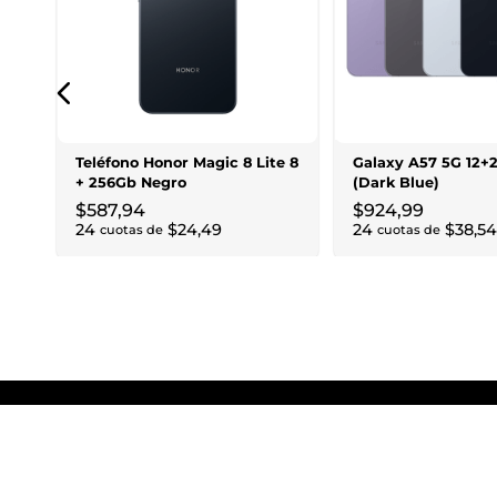
p
Teléfono Honor Magic 8 Lite 8
Galaxy A57 5G 12+
+ 256Gb Negro
(Dark Blue)
$
587
,
94
$
924
,
99
24
$
24
,
49
24
$
38
,
54
cuotas de
cuotas de
RECIBIR LAS ÚLTIMAS NOTICIAS