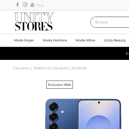
Blog
Buscar
Moda Mujer
Moda Hombre
Moda Niños
Unity Beauty
E
Celulares
Teléfonos Celulares
Android
Exclusivo Web