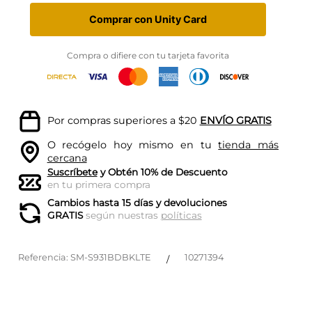
Comprar con Unity Card
Compra o difiere con tu tarjeta favorita
Por compras superiores a $20
ENVÍO GRATIS
O recógelo hoy mismo en tu
tienda más
cercana
Suscríbete
y Obtén 10% de Descuento
en tu primera compra
Cambios hasta 15 días y devoluciones
GRATIS
según nuestras
políticas
Referencia
:
SM-S931BDBKLTE
10271394
/