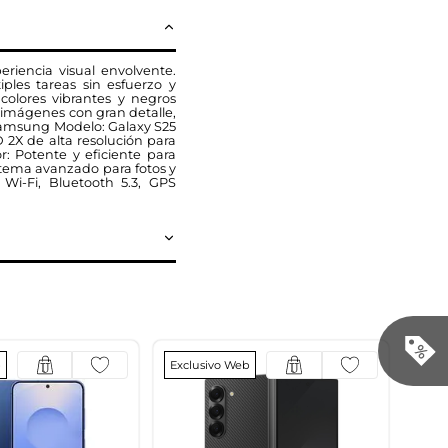
riencia visual envolvente.
les tareas sin esfuerzo y
olores vibrantes y negros
 imágenes con gran detalle,
 Samsung Modelo: Galaxy S25
2X de alta resolución para
: Potente y eficiente para
tema avanzado para fotos y
 Wi-Fi, Bluetooth 5.3, GPS
b
Exclusivo Web
Excl