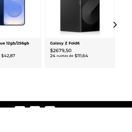
Gal
Pha
$
2
24
lue 12gb/256gb
Galaxy Z Fold6
$
2679
,
50
$
42
,
87
24
$
111
,
64
cuotas de
guenos