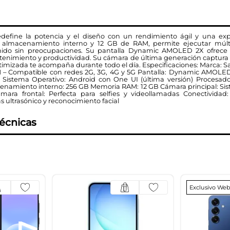
efine la potencia y el diseño con un rendimiento ágil y una expe
lmacenamiento interno y 12 GB de RAM, permite ejecutar múltip
ido sin preocupaciones. Su pantalla Dynamic AMOLED 2X ofrece c
etenimiento y productividad. Su cámara de última generación captura
timizada te acompaña durante todo el día. Especificaciones: Marca:
M – Compatible con redes 2G, 3G, 4G y 5G Pantalla: Dynamic AMOLED 
 Sistema Operativo: Android con One UI (última versión) Procesador
cenamiento interno: 256 GB Memoria RAM: 12 GB Cámara principal: Sis
mara frontal: Perfecta para selfies y videollamadas Conectividad:
s ultrasónico y reconocimiento facial
técnicas
Exclusivo We