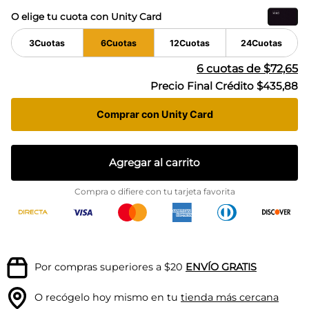
O elige tu cuota con Unity Card
3
Cuotas
6
Cuotas
12
Cuotas
24
Cuotas
6
cuotas de
$72,65
Precio Final Crédito
$435,88
Comprar con Unity Card
Agregar al carrito
Compra o difiere con tu tarjeta favorita
Por compras superiores a $20
ENVÍO GRATIS
O recógelo hoy mismo en tu
tienda más cercana