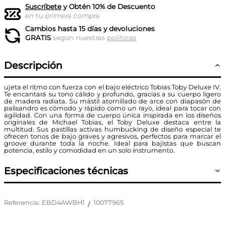
Suscríbete
y Obtén 10% de Descuento
en tu primera compra
Cambios hasta 15 días y devoluciones
GRATIS
según nuestras
políticas
Descripción
ujeta el ritmo con fuerza con el bajo eléctrico Tobias Toby Deluxe IV.
Te encantará su tono cálido y profundo, gracias a su cuerpo ligero
de madera radiata. Su mástil atornillado de arce con diapasón de
palisandro es cómodo y rápido como un rayo, ideal para tocar con
agilidad. Con una forma de cuerpo única inspirada en los diseños
originales de Michael Tobias, el Toby Deluxe destaca entre la
multitud. Sus pastillas activas humbucking de diseño especial te
ofrecen tonos de bajo graves y agresivos, perfectos para marcar el
groove durante toda la noche. Ideal para bajistas que buscan
potencia, estilo y comodidad en un solo instrumento.
Especificaciones técnicas
Referencia
:
EBD4AWBH1
10077965
/