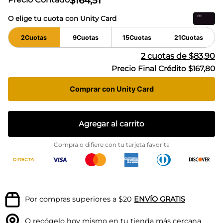
$
164
,
51
O elige tu cuota con Unity Card
2
Cuotas
9
Cuotas
15
Cuotas
21
Cuotas
2
cuotas de
$83,90
Precio Final Crédito
$167,80
Comprar con Unity Card
Agregar al carrito
Compra o difiere con tu tarjeta favorita
Por compras superiores a $20
ENVÍO GRATIS
O recógelo hoy mismo en tu
tienda más cercana