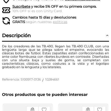
Suscríbete
y recibe 5% OFF en tu primera compra.
10% OFF si es con Unity Card.
Cambios hasta 15 días y devoluciones
GRATIS
según nuestras
políticas
Descripción
De los creadores de las TB.490, llegan las TB.490 CLUB, con una
lengüeta larga que se pliega sobre el empeine, evocando las
clásicas botas de fútbol. Estas zapatillas están confeccionadas en
ante color frambuesa con ribetes burdeos en contraste. Diseñadas
con una silueta baja y suelas de goma, se completan con
características clásicas, como costuras a la vista y el logotipo
grabado en la lengüeta y los laterales.
Referencia
:
S100917-0136
10284661
/
Otros productos que te pueden interesar