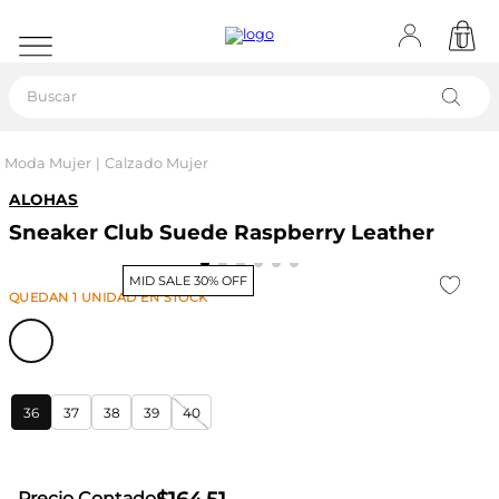
Buscar
Moda Mujer
Calzado Mujer
ALOHAS
Sneaker Club Suede Raspberry Leather
MID SALE 30% OFF
QUEDAN
1
UNIDAD
EN STOCK
36
37
38
39
40
Precio Contado