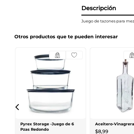
Descripción
Juego de tazones para mezcl
Otros productos que te pueden interesar
s
Pyrex Storage -Juego de 6
Aceitero-Vinagrer
Pzas Redondo
$
8
,
99