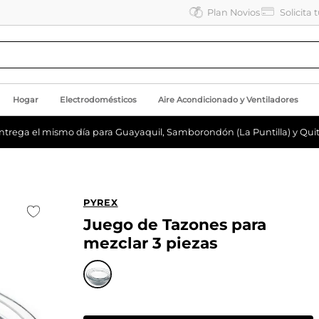
Plan Novios
Solicita 
Hogar
Electrodomésticos
Aire Acondicionado y Ventiladores
ntrega el mismo día para Guayaquil, Samborondón (La Puntilla) y Quit
PYREX
Juego de Tazones para
mezclar 3 piezas