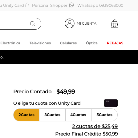
tu Unity Card
Personal Shopper
Whatsapp 0939063000
MI CUENTA
Electrónica
Televisiones
Celulares
Óptica
REBAJAS
o.
$
49
,
99
Precio Contado
O elige tu cuota con Unity Card
2
Cuotas
3
Cuotas
4
Cuotas
5
Cuotas
2
cuotas de
$25,49
Precio Final Crédito
$50,99