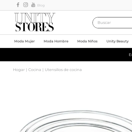
Blog
Buscar
Moda Mujer
Moda Hombre
Moda Niños
Unity Beauty
E
Hogar
Cocina
Utensilios de cocina