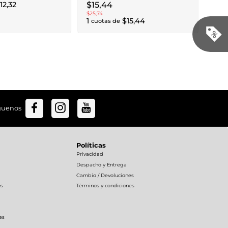
12
,
32
$
15
,
44
$
25
,
74
1
$
15
,
44
cuotas de
guenos
Políticas
Privacidad
Despacho y Entrega
Cambio / Devoluciones
os
Términos y condiciones
es