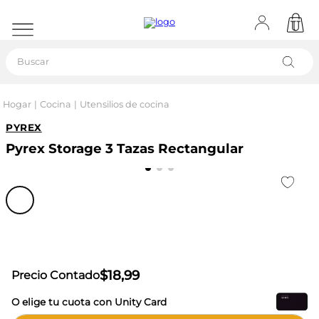
Buscar
Hogar
Cocina
Utensilios de cocina
PYREX
Pyrex Storage 3 Tazas Rectangular
$
18
,
99
Precio Contado
O elige tu cuota con Unity Card