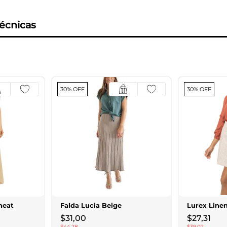
técnicas
30% OFF
30% OFF
heat
Falda Lucia Beige
Lurex Linen
$
31
,
00
$
27
,
31
$
44
,
28
$
39
,
02