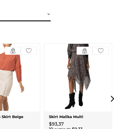
30% 
Nai
$
27
$
38
,
7
3
cu
 Skirt Beige
Skirt Malika Multi
$
93
,
37