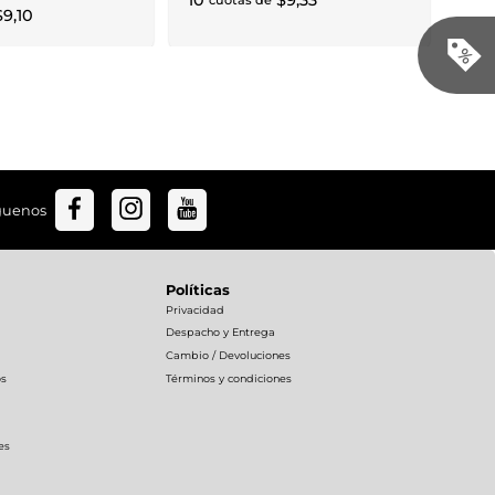
10
$
9
,
33
cuotas de
$
9
,
10
guenos
Políticas
Privacidad
Despacho y Entrega
Cambio / Devoluciones
os
Términos y condiciones
es