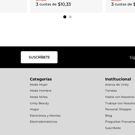
3
$
10
,
33
3
cuotas de
cuotas de
SUSCRÍBETE
Sí
Categorías
Institucional
Moda Mujer
Acerca de Unity
Moda Hombre
Tiendas
Moda Niños
Hable con Nosotros
Unity Beauty
Trabaje con Nosotr
Hogar
Personal Shopper
Electrónica y Móviles
Blog
Electrodomésticos
Preguntas Frecuent
Suscríbete