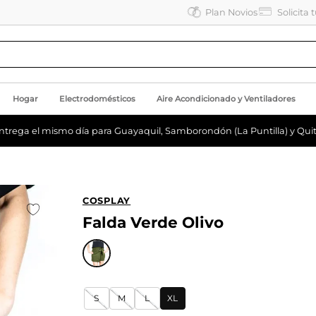
Plan Novios
Solicita 
Hogar
Electrodomésticos
Aire Acondicionado y Ventiladores
ntrega el mismo día para Guayaquil, Samborondón (La Puntilla) y Quit
COSPLAY
Falda Verde Olivo
S
M
L
XL