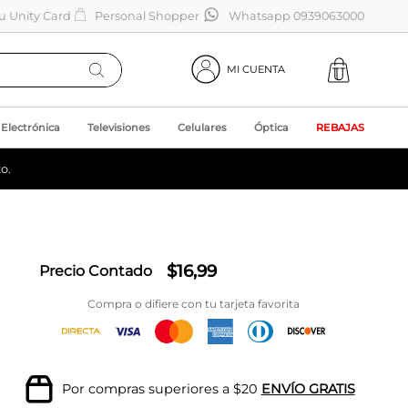
tu Unity Card
Personal Shopper
Whatsapp 0939063000
MI CUENTA
Electrónica
Televisiones
Celulares
Óptica
REBAJAS
o.
$
16
,
99
Precio Contado
Compra o difiere con tu tarjeta favorita
Por compras superiores a $20
ENVÍO GRATIS