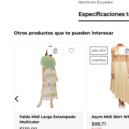
Hecho en Ecuador.
Especificaciones 
Otros productos que te pueden interesar
40% OFF
Cristifavs
Falda Midi Larga Estampado
Asym Midi Skirt W
Multicolor
$
88
,
71
$
147
,
85