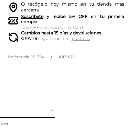
O recógelo hoy mismo en tu
tienda más
cercana
Suscríbete
y recibe 5% OFF en tu primera
compra.
10% OFF si es con Unity Card.
Cambios hasta 15 días y devoluciones
GRATIS
según nuestras
políticas
Referencia
:
15-734
10131820
/
sico.