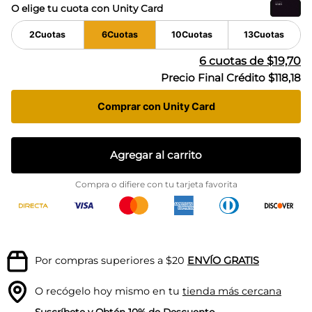
O elige tu cuota con Unity Card
2
Cuotas
6
Cuotas
10
Cuotas
13
Cuotas
6
cuotas de
$19,70
Precio Final Crédito
$118,18
Comprar con Unity Card
Agregar al carrito
Compra o difiere con tu tarjeta favorita
Por compras superiores a $20
ENVÍO GRATIS
O recógelo hoy mismo en tu
tienda más cercana