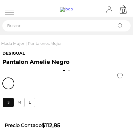
Buscar
Moda Mujer
Pantalones Mujer
DESIGUAL
Pantalon Amelie Negro
S
M
L
$
112
,
85
Precio Contado