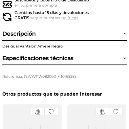
Suscríbete
y Obtén 10% de Descuento
en tu primera compra
Cambios hasta 15 días y devoluciones
GRATIS
según nuestras
políticas
Descripción
Desigual Pantalon Amelie Negro
Especificaciones técnicas
Referencia
:
19WWPW082000
10165583
/
Otros productos que te pueden interesar