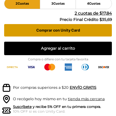
2
Cuotas
3
Cuotas
4
Cuotas
2
cuotas de
$17,84
Precio Final Crédito
$35,69
Comprar con Unity Card
Agregar al carrito
Compra o difiere con tu tarjeta favorita
Por compras superiores a $20
ENVÍO GRATIS
O recógelo hoy mismo en tu
tienda más cercana
Suscríbete
y recibe 5% OFF en tu primera compra.
10% OFF si es con Unity Card.