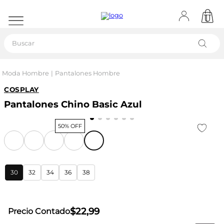
Buscar
Moda Hombre
Pantalones Hombre
COSPLAY
Pantalones Chino Basic Azul
50% OFF
30
32
34
36
38
$
22
,
99
Precio Contado