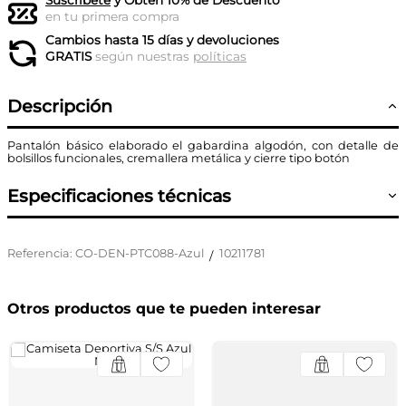
Suscríbete
y Obtén 10% de Descuento
en tu primera compra
Cambios hasta 15 días y devoluciones
GRATIS
según nuestras
políticas
Descripción
Pantalón básico elaborado el gabardina algodón, con detalle de
bolsillos funcionales, cremallera metálica y cierre tipo botón
Especificaciones técnicas
Referencia
:
CO-DEN-PTC088-Azul
10211781
/
Otros productos que te pueden interesar