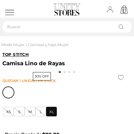
Buscar
Moda Mujer
Camisas y tops Mujer
TOP STITCH
Camisa Lino de Rayas
30% OFF
QUEDAN
1
UNIDAD
EN STOCK
XS
S
M
L
XL