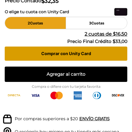
$
32
,
35
Precio Contado
O elige tu cuota con Unity Card
2
Cuotas
3
Cuotas
2
cuotas de
$16,50
Precio Final Crédito
$33,00
Comprar con Unity Card
Agregar al carrito
Compra o difiere con tu tarjeta favorita
Por compras superiores a $20
ENVÍO GRATIS
O recógelo hoy mismo en tu
tienda más cercana