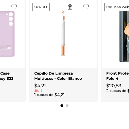
50% OFF
Exclusivo We
 Case
Cepillo De Limpieza
Front Prote
axy S23
Multiusos - Color Blanco
Fold 4
$
4
,
21
$
20
,
53
2
$
8
,
42
cuotas de
1
$
4
,
21
cuotas de