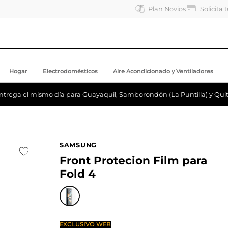
Plan Novios
Solicita 
Hogar
Electrodomésticos
Aire Acondicionado y Ventiladores
ntrega el mismo día para Guayaquil, Samborondón (La Puntilla) y Quit
SAMSUNG
Front Protecion Film para
Fold 4
EXCLUSIVO WEB