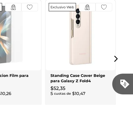
b
Exclusivo Web
Kit 
Disp
Fór
$
9
,
1
cuo
cion Film para
Standing Case Cover Beige
para Galaxy Z Fold4
$
52
,
35
$
10
,
26
5
$
10
,
47
cuotas de