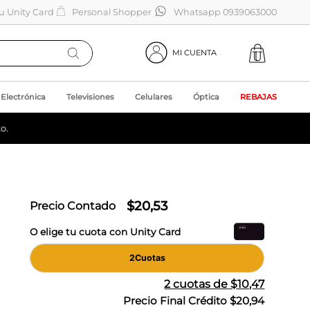
tu Unity Card
Personal Shopper
Whatsapp 0939063000
MI CUENTA
Electrónica
Televisiones
Celulares
Óptica
REBAJAS
o.
$
20
,
53
Precio Contado
O elige tu cuota con Unity Card
2
Cuotas
2
cuotas de
$10,47
Precio Final Crédito
$20,94