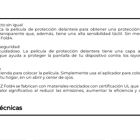
cto sin igual
a la película de protección delantera para obtener una protección 
ansparente que, además, tiene una alta sensibilidad táctil. Sin m
 Fold4.
seguridad
idadoso. La película de protección delantera tiene una capa a
que ayuda a proteger la pantalla de tu dispositivo contra los rayo
a
tienda para colocar la película. Simplemente usa el aplicador para colo
u hogar, en un abrir y cerrar de ojos.
 Z Fold4 se fabrican con materiales reciclados con certificación UL que
or significativo al reducir las emisiones, aumentar la eficiencia y 
técnicas