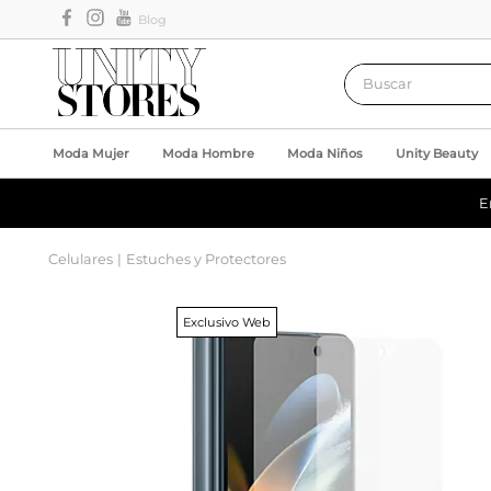
Blog
Buscar
Moda Mujer
Moda Hombre
Moda Niños
Unity Beauty
E
Celulares
Estuches y Protectores
Exclusivo Web