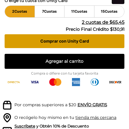
O elige tu cuota con Unity Card
2
Cuotas
7
Cuotas
11
Cuotas
15
Cuotas
2
cuotas de
$65,45
Precio Final Crédito
$130,91
Comprar con Unity Card
Agregar al carrito
Compra o difiere con tu tarjeta favorita
Por compras superiores a $20
ENVÍO GRATIS
O recógelo hoy mismo en tu
tienda más cercana
Suscríbete
y Obtén 10% de Descuento