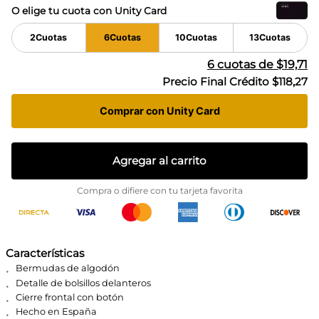
O elige tu cuota con Unity Card
2
Cuotas
6
Cuotas
10
Cuotas
13
Cuotas
6
cuotas de
$19,71
Precio Final Crédito
$118,27
Comprar con Unity Card
Agregar al carrito
Compra o difiere con tu tarjeta favorita
Características
Bermudas de algodón
Detalle de bolsillos delanteros
Cierre frontal con botón
Hecho en España