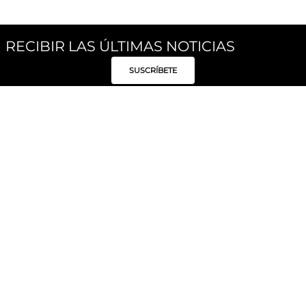
RECIBIR LAS ÚLTIMAS NOTICIAS
SUSCRÍBETE
Síguenos
Categorías
Institucional
Políticas
Moda Mujer
Acerca de Unity
Privacidad
Moda Hombre
Tiendas
Despacho y Entrega
Moda Niños
Hable con Nosotros
Cambio / Devoluciones
Unity Beauty
Personal Shopper
Términos y condiciones
Hogar
Blog
Electrónica y Móviles
Preguntas Frecuentes
Electrodomésticos
Suscríbete