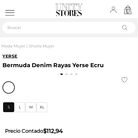
Buscar
Moda Mujer
Shorts Mujer
YERSE
Bermuda Denim Rayas Yerse Ecru
S
L
M
XL
$
112
,
94
Precio Contado