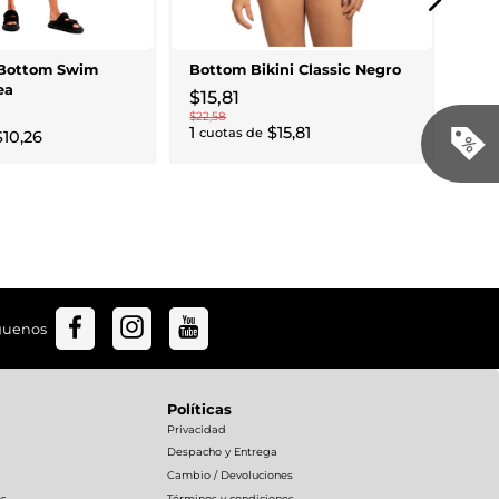
$
4
$
61
,
61
4
cu
Bottom Swim
Bottom Bikini Classic Negro
ea
$
15
,
81
$
22
,
58
1
$
15
,
81
cuotas de
$
10
,
26
guenos
Políticas
Privacidad
Despacho y Entrega
Cambio / Devoluciones
os
Términos y condiciones