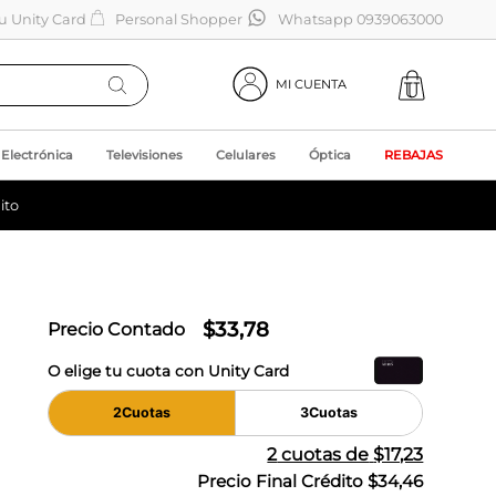
tu Unity Card
Personal Shopper
Whatsapp 0939063000
MI CUENTA
Electrónica
Televisiones
Celulares
Óptica
REBAJAS
ito
$
33
,
78
Precio Contado
O elige tu cuota con Unity Card
2
Cuotas
3
Cuotas
2
cuotas de
$17,23
Precio Final Crédito
$34,46