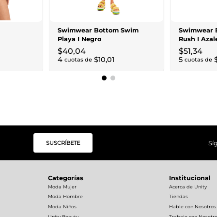
Swimwear Bottom Swim
Swimwear 
Playa I Negro
Rush I Azal
$
40
,
04
$
51
,
34
4
$
10
,
01
5
cuotas de
cuotas de
SUSCRÍBETE
Sí
Categorías
Institucional
Moda Mujer
Acerca de Unity
Moda Hombre
Tiendas
Moda Niños
Hable con Nosotros
Unity Beauty
Trabaje con Nosotr