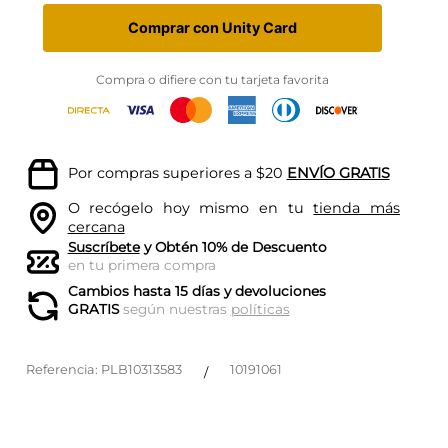
Comprar con Unity Card
Compra o difiere con tu tarjeta favorita
Por compras superiores a $20
ENVÍO GRATIS
O recógelo hoy mismo en tu
tienda más
cercana
Suscríbete
y Obtén 10% de Descuento
en tu primera compra
Cambios hasta 15 días y devoluciones
GRATIS
según nuestras
políticas
Referencia
:
PLB10313583
10191061
/