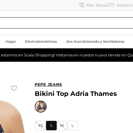
Plan Novios
Solicita 
Hogar
Electrodomésticos
Aire Acondicionado y Ventiladores
a estamos en Scala Shopping! Visítanos en nuestra nueva tienda en Qu
PEPE JEANS
Bikini Top Adria Thames
XS
S
M
L