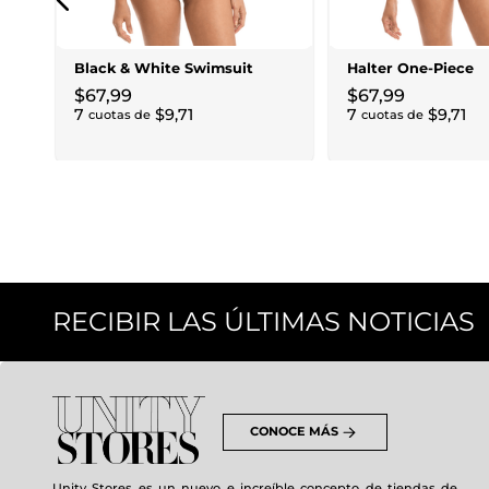
Black & White Swimsuit
Halter One-Piece
$
67
,
99
$
67
,
99
7
$
9
,
71
7
$
9
,
71
cuotas de
cuotas de
RECIBIR LAS ÚLTIMAS NOTICIAS
CONOCE MÁS
Unity Stores es un nuevo e increíble concepto de tiendas de