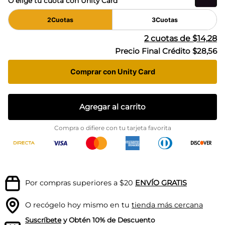
O elige tu cuota con Unity Card
2
Cuotas
3
Cuotas
2
cuotas de
$14,28
Precio Final Crédito
$28,56
Comprar con Unity Card
Agregar al carrito
Compra o difiere con tu tarjeta favorita
Por compras superiores a $20
ENVÍO GRATIS
O recógelo hoy mismo en tu
tienda más cercana
Suscríbete
y Obtén 10% de Descuento