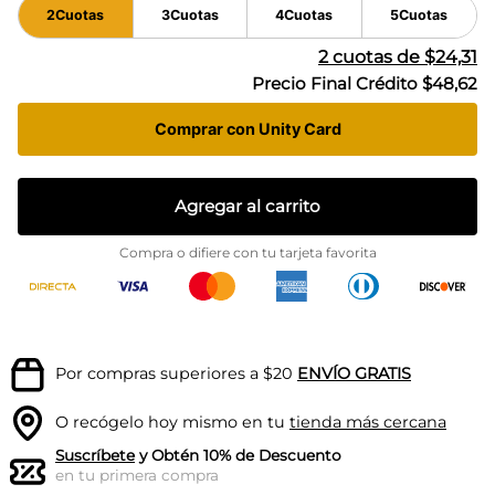
2
Cuotas
3
Cuotas
4
Cuotas
5
Cuotas
2
cuotas de
$24,31
Precio Final Crédito
$48,62
Comprar con Unity Card
Agregar al carrito
Compra o difiere con tu tarjeta favorita
Por compras superiores a $20
ENVÍO GRATIS
O recógelo hoy mismo en tu
tienda más cercana
Suscríbete
y Obtén 10% de Descuento
en tu primera compra