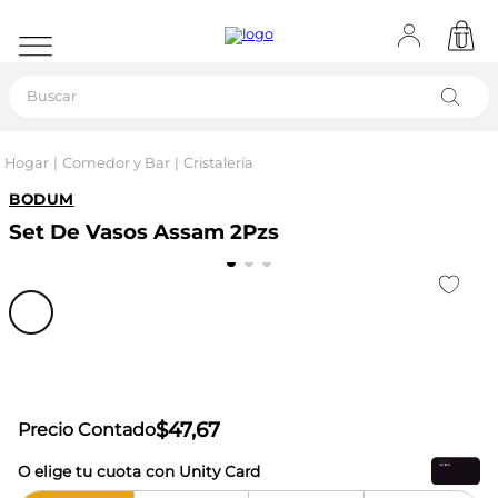
Buscar
Hogar
Comedor y Bar
Cristalería
BODUM
Set De Vasos Assam 2Pzs
$
47
,
67
Precio Contado
O elige tu cuota con Unity Card