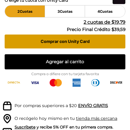
O elige tu cuota con Unity Card
2
Cuotas
3
Cuotas
4
Cuotas
2
cuotas de
$19,79
Precio Final Crédito
$39,59
Comprar con Unity Card
Agregar al carrito
Compra o difiere con tu tarjeta favorita
Por compras superiores a $20
ENVÍO GRATIS
O recógelo hoy mismo en tu
tienda más cercana
Suscríbete
y recibe 5% OFF en tu primera compra.