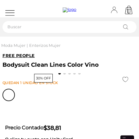
Buscar
Moda Mujer
Enterizos Mujer
FREE PEOPLE
Bodysuit Clean Lines Color Vino
30% OFF
QUEDAN
1
UNIDAD
EN STOCK
$
38
,
81
Precio Contado