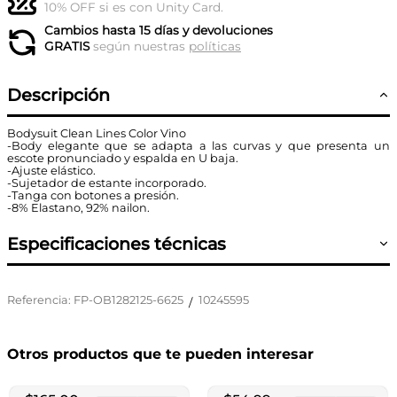
10% OFF si es con Unity Card.
Cambios hasta 15 días y devoluciones
GRATIS
según nuestras
políticas
Descripción
Bodysuit Clean Lines Color Vino
-Body elegante que se adapta a las curvas y que presenta un
escote pronunciado y espalda en U baja.
-Ajuste elástico.
-Sujetador de estante incorporado.
-Tanga con botones a presión.
-8% Elastano, 92% nailon.
Especificaciones técnicas
Referencia
:
FP-OB1282125-6625
10245595
/
Otros productos que te pueden interesar