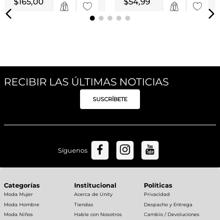
Jumpsuit Arty Negro
Jumper Estapado Cut
Outs Multi
$
165
,
00
18
$
9
,
16
$
54
,
99
cuotas de
6
$
9
,
16
cuotas de
RECIBIR LAS ÚLTIMAS NOTICIAS