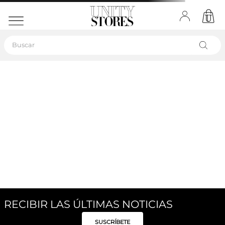
Buscar
OOPS!
No encontramos ningún resultado para "
bolso-
camel-v250002
"
¿Qué debo hacer?
Comprueba los términos ingresados
Intenta utilizar una sola palabra
Utiliza términos genéricos en la búsqueda
Intenta buscar sinónimos del término
deseado