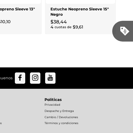
3
cu
opreno Sleeve 13"
Estuche Neopreno Sleeve 15"
Negro
$
10
,
10
$
38
,
44
4
$
9
,
61
cuotas de
guenos
Políticas
Privacidad
Despacho y Entrega
Cambio / Devoluciones
os
Términos y condiciones