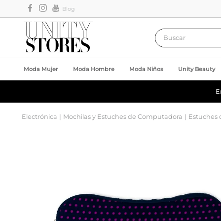
Blog
Buscar
Moda Mujer
Moda Hombre
Moda Niños
Unity Beauty
E
Electrónica
Mochilas y Estuches de Computadora
Estuches