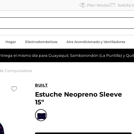
Plan Novios
Solicita 
Hogar
Electrodomésticos
Aire Acondicionado y Ventiladores
ntrega el mismo día para Guayaquil, Samborondón (La Puntilla) y Quit
 de Computadora
BUILT
Estuche Neopreno Sleeve
15"