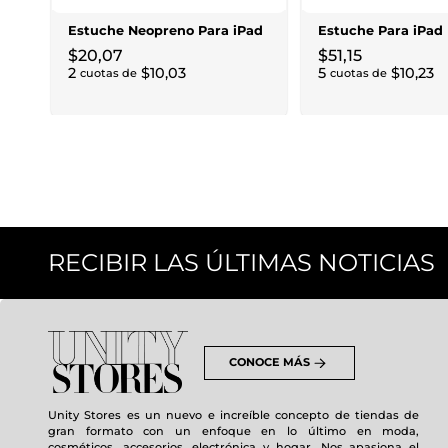
Estuche Neopreno Para iPad
Estuche Para iPad
$
20
,
07
$
51
,
15
2
$
10
,
03
5
$
10
,
23
cuotas de
cuotas de
RECIBIR LAS ÚLTIMAS NOTICIAS
CONOCE MÁS
Unity Stores es un nuevo e increíble concepto de tiendas de
gran formato con un enfoque en lo último en moda,
cosméticos, accesorios, electrónica y hogar. Nos apasiona el