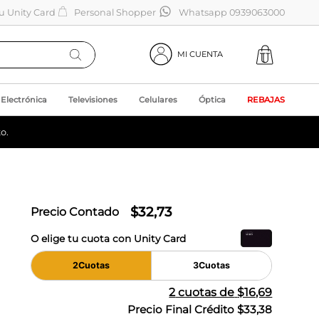
tu Unity Card
Personal Shopper
Whatsapp 0939063000
MI CUENTA
Electrónica
Televisiones
Celulares
Óptica
REBAJAS
o.
$
32
,
73
Precio Contado
O elige tu cuota con Unity Card
2
Cuotas
3
Cuotas
2
cuotas de
$16,69
Precio Final Crédito
$33,38