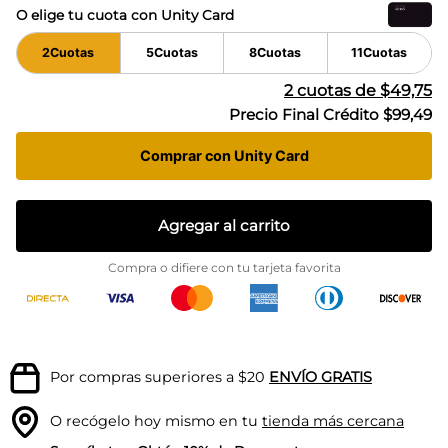
O elige tu cuota con Unity Card
2
Cuotas
5
Cuotas
8
Cuotas
11
Cuotas
2
cuotas de
$49,75
Precio Final Crédito
$99,49
Comprar con Unity Card
Agregar al carrito
Compra o difiere con tu tarjeta favorita
Por compras superiores a $20
ENVÍO GRATIS
O recógelo hoy mismo en tu
tienda más cercana