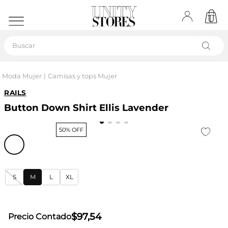
Buscar
Moda Mujer
Camisas y tops Mujer
RAILS
Button Down Shirt Ellis Lavender
50% OFF
S
M
L
XL
$
97
,
54
Precio Contado