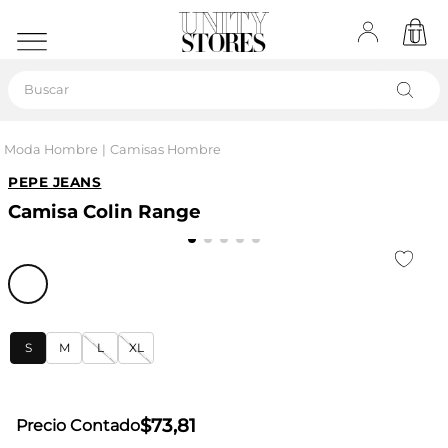
Buscar
Moda Hombre
Camisas Hombre
PEPE JEANS
Camisa Colin Range
S
M
L
XL
$
73
,
81
Precio Contado