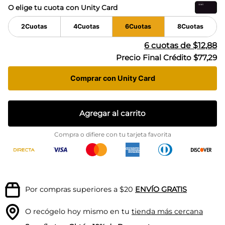
O elige tu cuota con Unity Card
2
Cuotas
4
Cuotas
6
Cuotas
8
Cuotas
6
cuotas de
$12,88
Precio Final Crédito
$77,29
Comprar con Unity Card
Agregar al carrito
Compra o difiere con tu tarjeta favorita
Por compras superiores a $20
ENVÍO GRATIS
O recógelo hoy mismo en tu
tienda más cercana