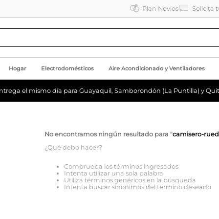
Plan Novios
Solicita 
Hogar
Electrodomésticos
Aire Acondicionado y Ventiladores
ntrega el mismo día para Guayaquil, Samborondón (La Puntilla) y Quit
No encontramos ningún resultado para "
camisero-ruedo
¿Qué debo hacer?
Comprueba los términos ingresados
Intenta utilizar una sola palabra
Utiliza términos genéricos en la búsqueda
Intenta buscar sinónimos del término deseado