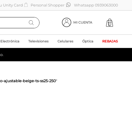
tu Unity Card
Personal Shopper
Whatsapp 0939063000
MI CUENTA
Electrónica
Televisiones
Celulares
Óptica
REBAJAS
o.
-ajustable-beige-ts-ss25-250
"