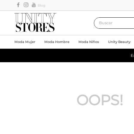
Blog
Buscar
Moda Mujer
Moda Hombre
Moda Niños
Unity Beauty
E
OOPS!