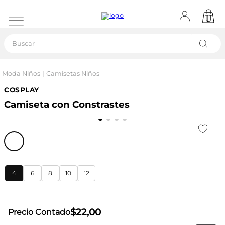
Buscar
Moda Niños
Camisetas Niños
COSPLAY
Camiseta con Constrastes
4
6
8
10
12
$
22
,
00
Precio Contado