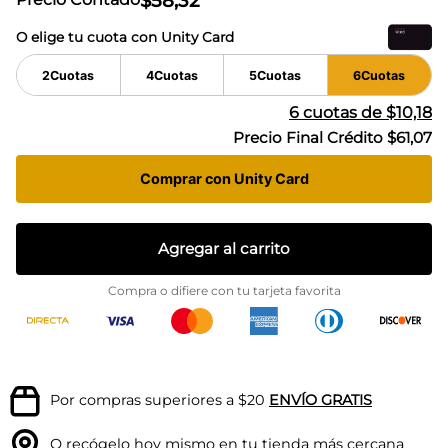
$
58
,
32
O elige tu cuota con Unity Card
2
Cuotas
4
Cuotas
5
Cuotas
6
Cuotas
6
cuotas de
$10,18
Precio Final Crédito
$61,07
Comprar con Unity Card
Agregar al carrito
Compra o difiere con tu tarjeta favorita
Por compras superiores a $20
ENVÍO GRATIS
O recógelo hoy mismo en tu
tienda más cercana