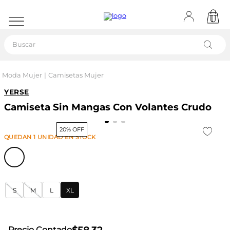
Buscar
Moda Mujer
Camisetas Mujer
YERSE
Camiseta Sin Mangas Con Volantes Crudo
20% OFF
QUEDAN
1
UNIDAD
EN STOCK
S
M
L
XL
Precio Contado