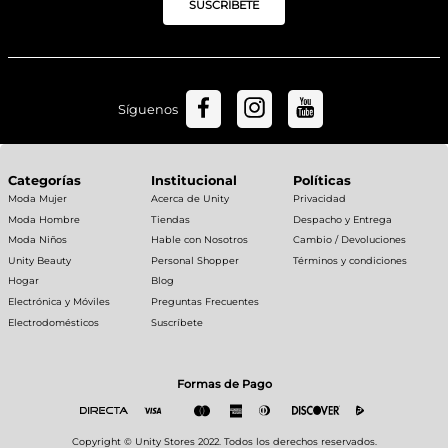
SUSCRÍBETE
Síguenos
Categorías
Institucional
Políticas
Moda Mujer
Acerca de Unity
Privacidad
Moda Hombre
Tiendas
Despacho y Entrega
Moda Niños
Hable con Nosotros
Cambio / Devoluciones
Unity Beauty
Personal Shopper
Términos y condiciones
Hogar
Blog
Electrónica y Móviles
Preguntas Frecuentes
Electrodomésticos
Suscríbete
Formas de Pago
Copyright © Unity Stores 2022. Todos los derechos reservados.