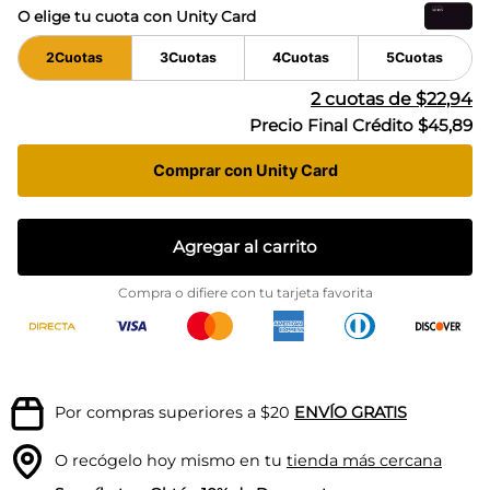
O elige tu cuota con Unity Card
2
Cuotas
3
Cuotas
4
Cuotas
5
Cuotas
2
cuotas de
$22,94
Precio Final Crédito
$45,89
Comprar con Unity Card
Agregar al carrito
Compra o difiere con tu tarjeta favorita
Por compras superiores a $20
ENVÍO GRATIS
O recógelo hoy mismo en tu
tienda más cercana