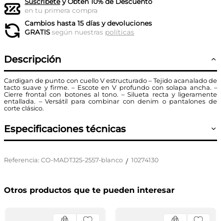
Suscríbete
y Obtén 10% de Descuento
en tu primera compra
Cambios hasta 15 días y devoluciones
GRATIS
según nuestras
políticas
Descripción
Cardigan de punto con cuello V estructurado – Tejido acanalado de
tacto suave y firme. – Escote en V profundo con solapa ancha. –
Cierre frontal con botones al tono. – Silueta recta y ligeramente
entallada. – Versátil para combinar con denim o pantalones de
corte clásico.
Especificaciones técnicas
Referencia
:
CO-MADTJ25-2557-blanco
10274130
/
Otros productos que te pueden interesar