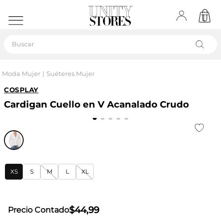
Buscar
Moda Mujer
Suéteres Mujer
COSPLAY
Cardigan Cuello en V Acanalado Crudo
XS
S
M
L
XL
$
44
,
99
Precio Contado