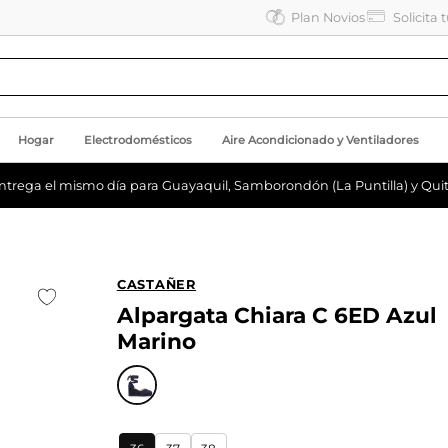
Plan Novios
Solicita 
Hogar
Electrodomésticos
Aire Acondicionado y Ventiladores
ntrega el mismo día para Guayaquil, Samborondón (La Puntilla) y Quit
CASTAÑER
Alpargata Chiara C 6ED Azul
Marino