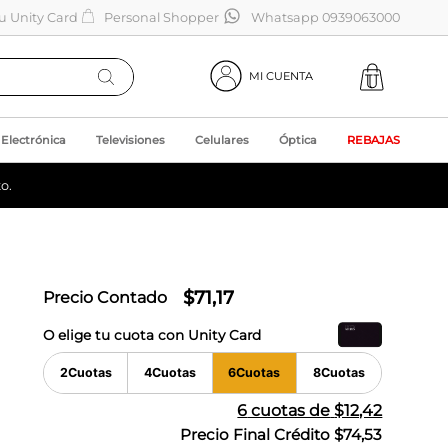
tu Unity Card
Personal Shopper
Whatsapp 0939063000
MI CUENTA
Electrónica
Televisiones
Celulares
Óptica
REBAJAS
o.
$
71
,
17
Precio Contado
O elige tu cuota con Unity Card
2
Cuotas
4
Cuotas
6
Cuotas
8
Cuotas
6
cuotas de
$12,42
Precio Final Crédito
$74,53