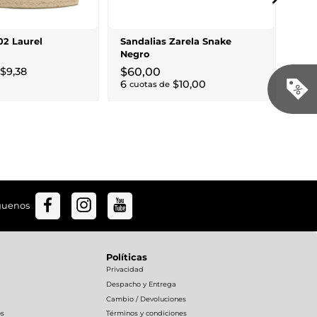
Ivor
$
2
24
02 Laurel
Sandalias Zarela Snake
Negro
$
9
,
38
$
60
,
00
6
$
10
,
00
cuotas de
guenos
Políticas
Privacidad
Despacho y Entrega
Cambio / Devoluciones
os
Términos y condiciones