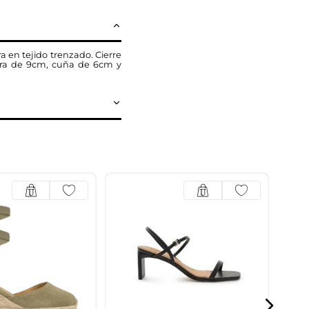
 en tejido trenzado. Cierre
tura de 9cm, cuña de 6cm y
Clo