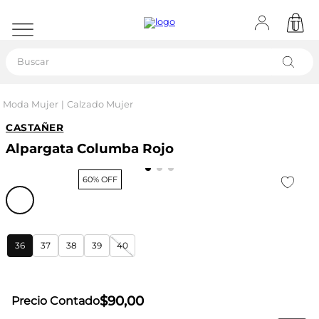
Buscar
Moda Mujer
Calzado Mujer
CASTAÑER
Alpargata Columba Rojo
60% OFF
36
37
38
39
40
$
90
,
00
Precio Contado