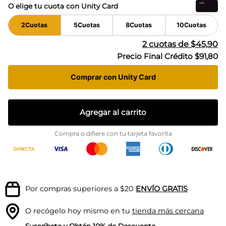
O elige tu cuota con Unity Card
2
Cuotas
5
Cuotas
8
Cuotas
10
Cuotas
2
cuotas de
$45,90
Precio Final Crédito
$91,80
Comprar con Unity Card
Agregar al carrito
Compra o difiere con tu tarjeta favorita
Por compras superiores a $20
ENVÍO GRATIS
O recógelo hoy mismo en tu
tienda más cercana