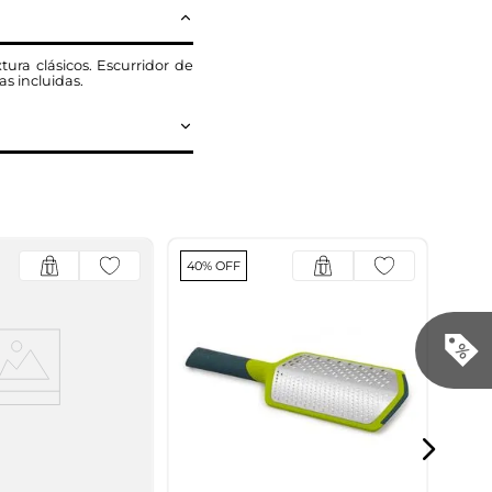
ra clásicos. Escurridor de
as incluidas.
40% OFF
40% 
Jue
pc i
$
17