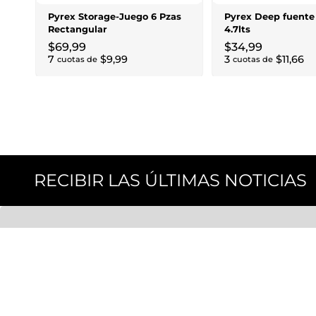
Pyrex Storage-Juego 6 Pzas
Pyrex Deep fuente
Rectangular
4.7lts
$
69
,
99
$
34
,
99
7
$
9
,
99
3
$
11
,
66
cuotas de
cuotas de
RECIBIR LAS ÚLTIMAS NOTICIAS
CONOCE MÁS
Unity Stores es un nuevo e increíble concepto de tiendas de
gran formato con un enfoque en lo último en moda,
cosméticos, accesorios, electrónica y hogar. Nos apasiona el