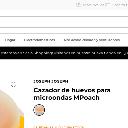
Plan Novios
Solicita 
Hogar
Electrodomésticos
Aire Acondicionado y Ventiladores
a estamos en Scala Shopping! Visítanos en nuestra nueva tienda en Qu
JOSEPH JOSEPH
Cazador de huevos para
microondas MPoach
QUEDAN
1
UNIDAD
EN STOCK