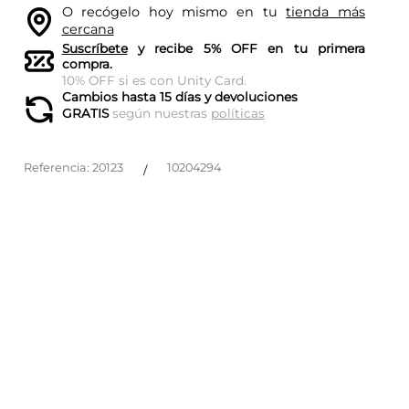
O recógelo hoy mismo en tu
tienda más
cercana
Suscríbete
y recibe 5% OFF en tu primera
compra.
10% OFF si es con Unity Card.
Cambios hasta 15 días y devoluciones
GRATIS
según nuestras
políticas
Referencia
:
20123
10204294
/