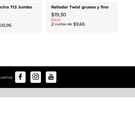
$
28
,
3
ocina Tt3 Jumbo
Rallador Twist grueso y fino
1
cuo
$
19
,
30
$
32
,
16
2
$
9
,
65
cuotas de
$
10
,
95
guenos
Políticas
Privacidad
Despacho y Entrega
Cambio / Devoluciones
os
Términos y condiciones