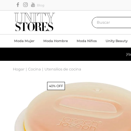
Blog
Buscar
Moda Mujer
Moda Hombre
Moda Niños
Unity Beauty
¡Y
Hogar
Cocina
Utensilios de cocina
40% OFF