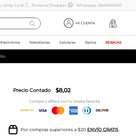
tu Unity Card
Personal Shopper
Whatsapp 0939063000
MI CUENTA
Electrónica
Televisiones
Celulares
Óptica
REBAJAS
ito
$
8
,
02
Precio Contado
Compra o difiere con tu tarjeta favorita
Por compras superiores a $20
ENVÍO GRATIS