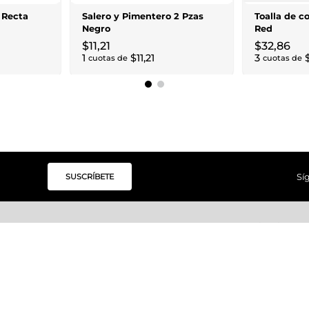
 Recta
Salero y Pimentero 2 Pzas
Toalla de c
Negro
Red
$
11
,
21
$
32
,
86
1
$
11
,
21
3
cuotas de
cuotas de
SUSCRÍBETE
Sí
Categorías
Institucional
Moda Mujer
Acerca de Unity
Moda Hombre
Tiendas
Moda Niños
Hable con Nosotros
Unity Beauty
Trabaje con Nosotr
Hogar
Personal Shopper