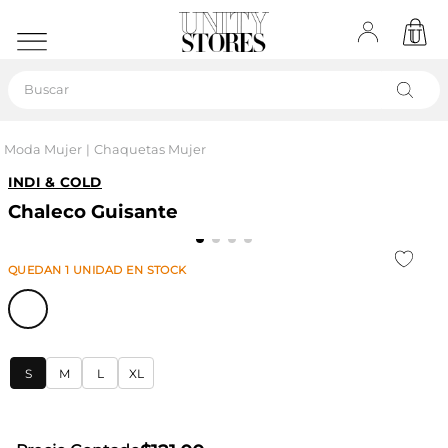
Buscar
Moda Mujer
Chaquetas Mujer
INDI & COLD
Chaleco Guisante
QUEDAN
1
UNIDAD
EN STOCK
S
M
L
XL