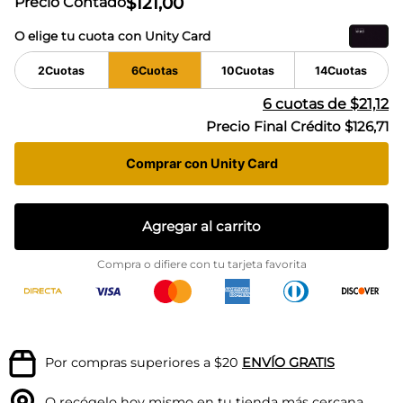
$
121
,
00
Precio Contado
O elige tu cuota con Unity Card
2
Cuotas
6
Cuotas
10
Cuotas
14
Cuotas
6
cuotas de
$21,12
Precio Final Crédito
$126,71
Comprar con Unity Card
Agregar al carrito
Compra o difiere con tu tarjeta favorita
Por compras superiores a $20
ENVÍO GRATIS
O recógelo hoy mismo en tu
tienda más cercana