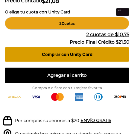
$
21
,
08
Precio Contado
O elige tu cuota con Unity Card
2
Cuotas
2
cuotas de
$10,75
Precio Final Crédito
$21,50
Comprar con Unity Card
Agregar al carrito
Compra o difiere con tu tarjeta favorita
Por compras superiores a $20
ENVÍO GRATIS
O recógelo hoy mismo en tu
tienda más cercana