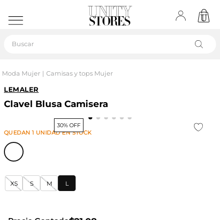
Buscar
Moda Mujer
Camisas y tops Mujer
LEMALER
Clavel Blusa Camisera
30% OFF
QUEDAN
1
UNIDAD
EN STOCK
XS
S
M
L