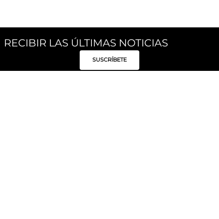
RECIBIR LAS ÚLTIMAS NOTICIAS
SUSCRÍBETE
Síguenos
Categorías
Institucional
Políticas
Moda Mujer
Acerca de Unity
Privacidad
Moda Hombre
Tiendas
Despacho y Entrega
Moda Niños
Hable con Nosotros
Cambio / Devoluciones
Unity Beauty
Personal Shopper
Términos y condiciones
Hogar
Blog
Electrónica y Móviles
Preguntas Frecuentes
Electrodomésticos
Suscríbete