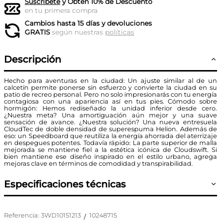
Suscríbete
y Obtén 10% de Descuento
en tu primera compra
Cambios hasta 15 días y devoluciones
GRATIS
según nuestras
políticas
Descripción
Hecho para aventuras en la ciudad: Un ajuste similar al de un
calcetín permite ponerse sin esfuerzo y convierte la ciudad en su
patio de recreo personal. Pero no solo impresionarás con tu energía
contagiosa con una apariencia así en tus pies. Cómodo sobre
hormigón: Hemos rediseñado la unidad inferior desde cero.
¿Nuestra meta? Una amortiguación aún mejor y una suave
sensación de avance. ¿Nuestra solución? Una nueva entresuela
CloudTec de doble densidad de superespuma Helion. Además de
eso: un Speedboard que reutiliza la energía ahorrada del aterrizaje
en despegues potentes. Todavía rápido: La parte superior de malla
mejorada se mantiene fiel a la estética icónica de Cloudswift. Si
bien mantiene ese diseño inspirado en el estilo urbano, agrega
mejoras clave en términos de comodidad y transpirabilidad.
Especificaciones técnicas
Referencia
:
3WD10151213
10248715
/