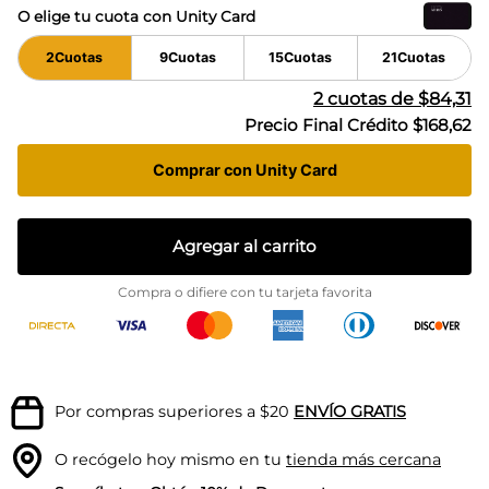
O elige tu cuota con Unity Card
2
Cuotas
9
Cuotas
15
Cuotas
21
Cuotas
2
cuotas de
$84,31
Precio Final Crédito
$168,62
Comprar con Unity Card
Agregar al carrito
Compra o difiere con tu tarjeta favorita
Por compras superiores a $20
ENVÍO GRATIS
O recógelo hoy mismo en tu
tienda más cercana