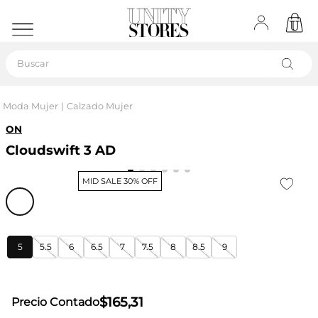
Buscar
Moda Mujer
Calzado Mujer
ON
Cloudswift 3 AD
MID SALE 30% OFF
5
5.5
6
6.5
7
7.5
8
8.5
9
$
165
,
31
Precio Contado