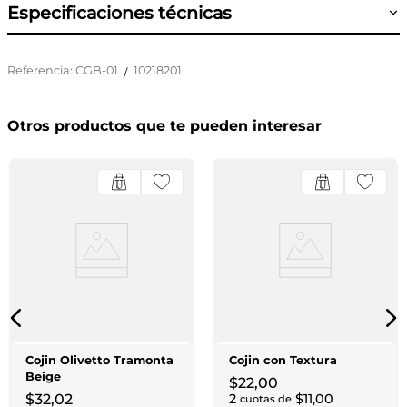
Especificaciones técnicas
Referencia
:
CGB-01
10218201
/
Otros productos que te pueden interesar
Cojin Olivetto Tramonta
Cojin con Textura
Beige
$
22
,
00
$
32
,
02
2
$
11
,
00
cuotas de