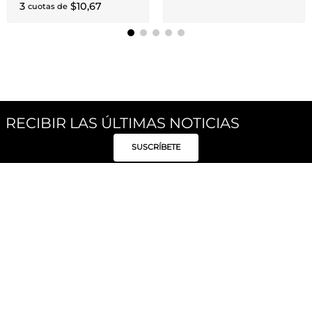
3
$
10
,
67
cuotas de
RECIBIR LAS ÚLTIMAS NOTICIAS
SUSCRÍBETE
Síguenos
Categorías
Institucional
Políticas
Moda Mujer
Acerca de Unity
Privacidad
Moda Hombre
Tiendas
Despacho y Entrega
Moda Niños
Hable con Nosotros
Cambio / Devoluciones