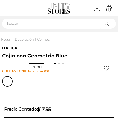
Buscar
Hogar
Decoración
Cojines
ITALICA
Cojín con Geometric Blue
10% OFF
QUEDAN
1
UNIDAD
EN STOCK
$
17
,
55
Precio Contado