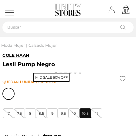
Buscar
Moda Mujer
Calzado Mujer
COLE HAAN
Lesli Pump Negro
MID SALE 60% OFF
QUEDAN
1
UNIDAD
EN STOCK
7
7.5
8
8.5
9
9.5
10
10.5
11