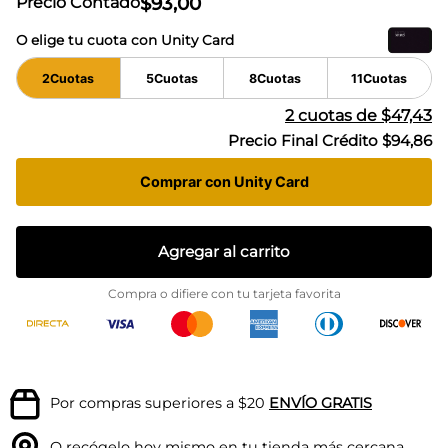
$
93
,
00
Precio Contado
O elige tu cuota con Unity Card
2
Cuotas
5
Cuotas
8
Cuotas
11
Cuotas
2
cuotas de
$47,43
Precio Final Crédito
$94,86
Comprar con Unity Card
Agregar al carrito
Compra o difiere con tu tarjeta favorita
Por compras superiores a $20
ENVÍO GRATIS
O recógelo hoy mismo en tu
tienda más cercana