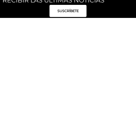
RECIBIR LAS ÚLTIMAS NOTICIAS
SUSCRÍBETE
Síguenos
Categorías
Institucional
Políticas
Moda Mujer
Acerca de Unity
Privacidad
Moda Hombre
Tiendas
Despacho y Entrega
Moda Niños
Hable con Nosotros
Cambio / Devoluciones
Unity Beauty
Personal Shopper
Términos y condiciones
Hogar
Blog
Electrónica y Móviles
Preguntas Frecuentes
Electrodomésticos
Suscríbete
Formas de Pago