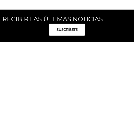
RECIBIR LAS ÚLTIMAS NOTICIAS
SUSCRÍBETE
Síguenos
Categorías
Institucional
Políticas
Moda Mujer
Acerca de Unity
Privacidad
Moda Hombre
Tiendas
Despacho y Entrega
Moda Niños
Hable con Nosotros
Cambio / Devoluciones
Unity Beauty
Personal Shopper
Términos y condiciones
Hogar
Blog
Electrónica y Móviles
Preguntas Frecuentes
Electrodomésticos
Suscríbete