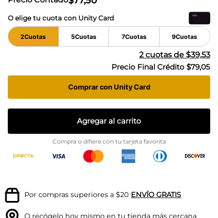
$
77
,
50
O elige tu cuota con Unity Card
2
Cuotas
5
Cuotas
7
Cuotas
9
Cuotas
2
cuotas de
$39,53
Precio Final Crédito
$79,05
Comprar con Unity Card
Agregar al carrito
Compra o difiere con tu tarjeta favorita
Por compras superiores a $20
ENVÍO GRATIS
O recógelo hoy mismo en tu
tienda más cercana