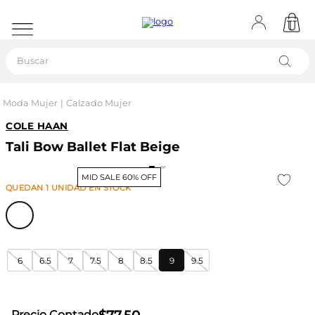
Buscar
Moda Mujer
Calzado Mujer
COLE HAAN
Tali Bow Ballet Flat Beige
MID SALE 60% OFF
QUEDAN
1
UNIDAD
EN STOCK
6
6.5
7
7.5
8
8.5
9
9.5
Precio Contado