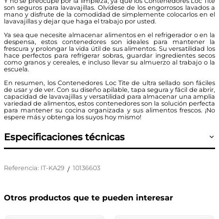
Y no se preocupe por la limpieza, ya que los Contenedores Loc Tite
son seguros para lavavajillas. Olvídese de los engorrosos lavados a
mano y disfrute de la comodidad de simplemente colocarlos en el
lavavajillas y dejar que haga el trabajo por usted.
Ya sea que necesite almacenar alimentos en el refrigerador o en la
despensa, estos contenedores son ideales para mantener la
frescura y prolongar la vida útil de sus alimentos. Su versatilidad los
hace perfectos para refrigerar sobras, guardar ingredientes secos
como granos y cereales, e incluso llevar su almuerzo al trabajo o la
escuela.
En resumen, los Contenedores Loc Tite de ultra sellado son fáciles
de usar y de ver. Con su diseño apilable, tapa segura y fácil de abrir,
capacidad de lavavajillas y versatilidad para almacenar una amplia
variedad de alimentos, estos contenedores son la solución perfecta
para mantener su cocina organizada y sus alimentos frescos. ¡No
espere más y obtenga los suyos hoy mismo!
Especificaciones técnicas
Referencia
:
IT-KA29
10136603
/
Otros productos que te pueden interesar