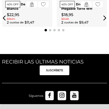
Soporte De Vidrio Tosca
Bandeja Drenadora
40% OFF
40% OFF
Blanco
Plegable Torre WH
$
22
,
95
$
18
,
95
$
38
,
24
$
31
,
58
2
$
11
,
47
2
$
9
,
47
cuotas de
cuotas de
RECIBIR LAS ÚLTIMAS NOTICIAS
SUSCRÍBETE
Síguenos