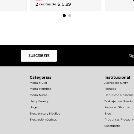
2
$
10
,
89
cuotas de
SUSCRÍBETE
Sí
Categorías
Institucional
Moda Mujer
Acerca de Unity
Moda Hombre
Tiendas
Moda Niños
Hable con Nosotros
Unity Beauty
Trabaje con Nosotr
Hogar
Personal Shopper
Electrónica y Móviles
Blog
Electrodomésticos
Preguntas Frecuent
Suscríbete