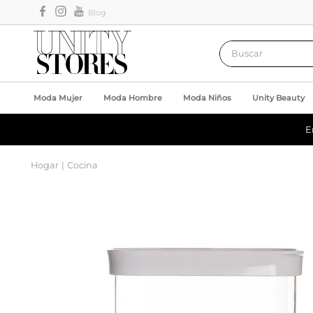
Blog
Buscar
Moda Mujer
Moda Hombre
Moda Niños
Unity Beauty
E
Hogar
Cocina