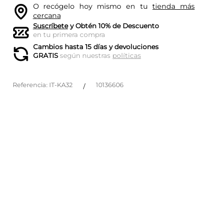
O recógelo hoy mismo en tu
tienda más
cercana
Suscríbete
y Obtén 10% de Descuento
en tu primera compra
Cambios hasta 15 días y devoluciones
GRATIS
según nuestras
políticas
Referencia
:
IT-KA32
10136606
/