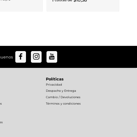
1
$
10
,
58
cuotas de
guenos
Políticas
Privacidad
Despacho y Entrega
Cambio / Devoluciones
os
Términos y condiciones
es