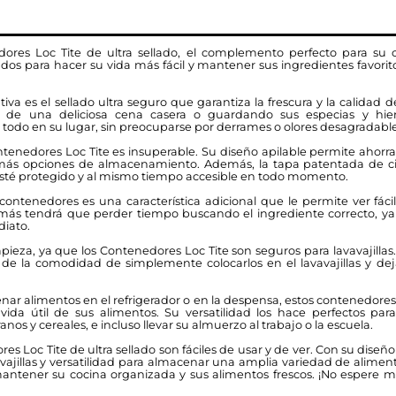
ores Loc Tite de ultra sellado, el complemento perfecto para su 
dos para hacer su vida más fácil y mantener sus ingredientes favorit
ntiva es el sellado ultra seguro que garantiza la frescura y la calidad
 de una deliciosa cena casera o guardando sus especias y hier
do en su lugar, sin preocuparse por derrames o olores desagradable
ntenedores Loc Tite es insuperable. Su diseño apilable permite ahorr
 más opciones de almacenamiento. Además, la tapa patentada de cier
esté protegido y al mismo tiempo accesible en todo momento.
contenedores es una característica adicional que le permite ver fá
 más tendrá que perder tiempo buscando el ingrediente correcto, ya
diato.
pieza, ya que los Contenedores Loc Tite son seguros para lavavajillas
 de la comodidad de simplemente colocarlos en el lavavajillas y dej
nar alimentos en el refrigerador o en la despensa, estos contenedore
 vida útil de sus alimentos. Su versatilidad los hace perfectos para
os y cereales, e incluso llevar su almuerzo al trabajo o la escuela.
 Loc Tite de ultra sellado son fáciles de usar y de ver. Con su diseño 
avajillas y versatilidad para almacenar una amplia variedad de alimen
mantener su cocina organizada y sus alimentos frescos. ¡No espere 