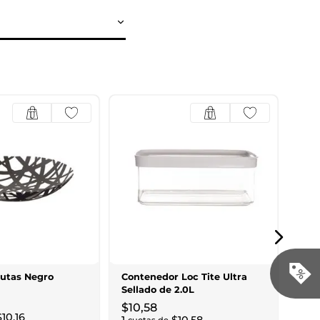
Con
Sell
$
4
,
1
cuo
rutas Negro
Contenedor Loc Tite Ultra
Sellado de 2.0L
$
10
,
58
$
10
,
16