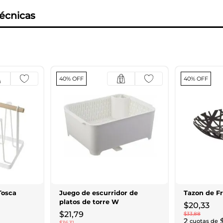
técnicas
40% OFF
40% OFF
Tosca
Juego de escurridor de
Tazon de F
platos de torre W
$
20
,
33
$
21
,
79
$
33
,
88
2
cuotas de
$
36
,
31