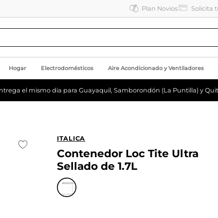
Plan Novios
Solicita 
Hogar
Electrodomésticos
Aire Acondicionado y Ventiladores
ntrega el mismo día para Guayaquil, Samborondón (La Puntilla) y Quit
ITALICA
Contenedor Loc Tite Ultra
Sellado de 1.7L