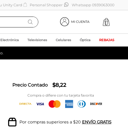
tu Unity Card
Personal Shopper
Whatsapp 0939063000
MI CUENTA
Electrónica
Televisiones
Celulares
Óptica
REBAJAS
o.
$
8
,
22
Precio Contado
Compra o difiere con tu tarjeta favorita
Por compras superiores a $20
ENVÍO GRATIS