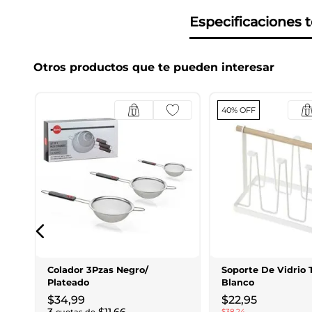
Especificaciones 
Otros productos que te pueden interesar
40% OFF
ar
Colador 3Pzas Negro/
Soporte De Vidrio 
Plateado
Blanco
$
34
,
99
$
22
,
95
$
38
,
24