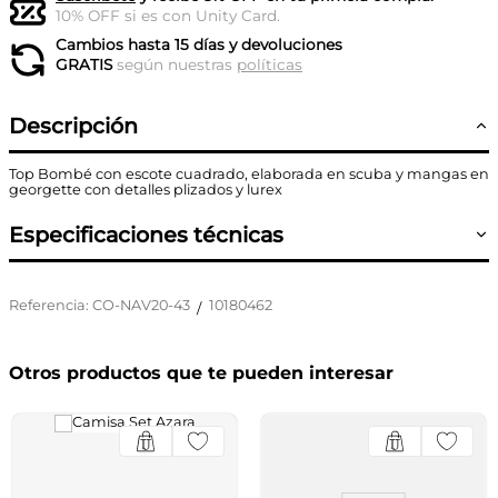
10% OFF si es con Unity Card.
Cambios hasta 15 días y devoluciones
GRATIS
según nuestras
políticas
Descripción
Top Bombé con escote cuadrado, elaborada en scuba y mangas en
georgette con detalles plizados y lurex
Especificaciones técnicas
Referencia
:
CO-NAV20-43
10180462
/
Otros productos que te pueden interesar