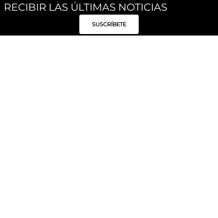
RECIBIR LAS ÚLTIMAS NOTICIAS
SUSCRÍBETE
Síguenos
Categorías
Institucional
Políticas
Moda Mujer
Acerca de Unity
Privacidad
Moda Hombre
Tiendas
Despacho y Entrega
Moda Niños
Hable con Nosotros
Cambio / Devoluciones
Unity Beauty
Personal Shopper
Términos y condiciones
Hogar
Blog
Electrónica y Móviles
Preguntas Frecuentes
Electrodomésticos
Suscríbete
Formas de Pago