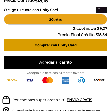
$
18
,
18
Precio Contado
O elige tu cuota con Unity Card
2
Cuotas
2
cuotas de
$9,27
Precio Final Crédito
$18,54
Comprar con Unity Card
Agregar al carrito
Compra o difiere con tu tarjeta favorita
Por compras superiores a $20
ENVÍO GRATIS
O recógelo hoy mismo en tu
tienda más cercana